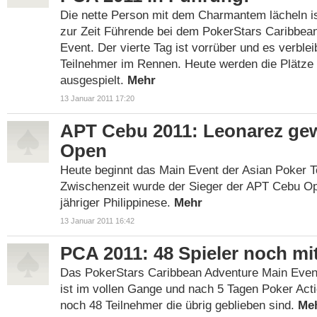
Die nette Person mit dem Charmantem lächeln i
zur Zeit Führende bei dem PokerStars Caribbea
Event. Der vierte Tag ist vorrüber und es verble
Teilnehmer im Rennen. Heute werden die Plätze f
ausgespielt.
Mehr
13 Januar 2011 17:20
APT Cebu 2011: Leonarez ge
Open
Heute beginnt das Main Event der Asian Poker To
Zwischenzeit wurde der Sieger der APT Cebu Op
jähriger Philippinese.
Mehr
13 Januar 2011 16:42
PCA 2011: 48 Spieler noch mi
Das PokerStars Caribbean Adventure Main Eve
ist im vollen Gange und nach 5 Tagen Poker Acti
noch 48 Teilnehmer die übrig geblieben sind.
Me