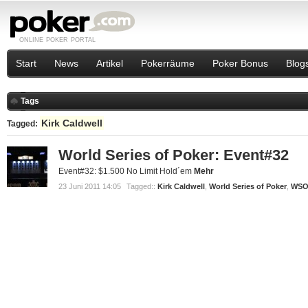
ONLINE POKER PORTAL
Start
News
Artikel
Pokerräume
Poker Bonus
Blog
Tags
Kirk Caldwell
Tagged:
World Series of Poker: Event#32
Event#32: $1.500 No Limit Hold´em
Mehr
23 Juni 2011 14:05
Tagged::
Kirk Caldwell
,
World Series of Poker
,
WSO