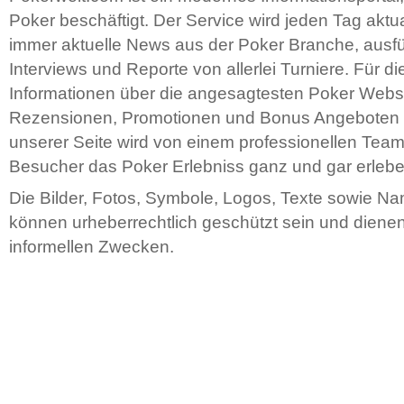
Poker beschäftigt. Der Service wird jeden Tag aktual
immer aktuelle News aus der Poker Branche, ausfüh
Interviews und Reporte von allerlei Turniere. Für 
Informationen über die angesagtesten Poker Webs
Rezensionen, Promotionen und Bonus Angeboten p
unserer Seite wird von einem professionellen Team 
Besucher das Poker Erlebniss ganz und gar erleb
Die Bilder, Fotos, Symbole, Logos, Texte sowie N
können urheberrechtlich geschützt sein und dienen
informellen Zwecken.