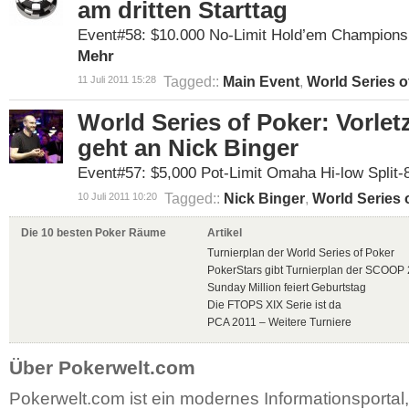
am dritten Starttag
Event#58: $10.000 No-Limit Hold’em Championsh
Mehr
11 Juli 2011 15:28
Tagged::
Main Event
,
World Series o
World Series of Poker: Vorlet
geht an Nick Binger
Event#57: $5,000 Pot-Limit Omaha Hi-low Split-
10 Juli 2011 10:20
Tagged::
Nick Binger
,
World Series 
Die 10 besten Poker Räume
Artikel
Turnierplan der World Series of Poker
PokerStars gibt Turnierplan der SCOOP 2
Sunday Million feiert Geburtstag
Die FTOPS XIX Serie ist da
PCA 2011 – Weitere Turniere
Über Pokerwelt.com
Pokerwelt.com ist ein modernes Informationsporta