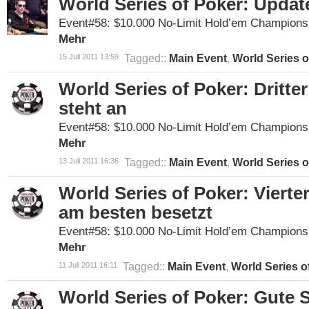
World Series of Poker: Updat
Event#58: $10.000 No-Limit Hold’em Champions
Mehr
15 Juli 2011 13:59
Tagged::
Main Event
,
World Series o
World Series of Poker: Dritter
steht an
Event#58: $10.000 No-Limit Hold’em Champions
Mehr
13 Juli 2011 16:36
Tagged::
Main Event
,
World Series o
World Series of Poker: Vierter
am besten besetzt
Event#58: $10.000 No-Limit Hold’em Championsh
Mehr
11 Juli 2011 16:11
Tagged::
Main Event
,
World Series o
World Series of Poker: Gute S