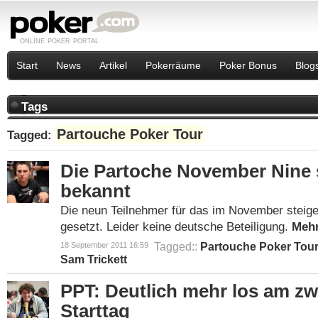
ONLINE POKER PORTAL
Start
News
Artikel
Pokerräume
Poker Bonus
Blog
Tags
Partouche Poker Tour
Tagged:
Die Partoche November Nine 
bekannt
Die neun Teilnehmer für das im November steige
gesetzt. Leider keine deutsche Beteiligung.
Meh
18 September 2011 16:59
Tagged::
Partouche Poker Tou
Sam Trickett
PPT: Deutlich mehr los am zw
Starttag