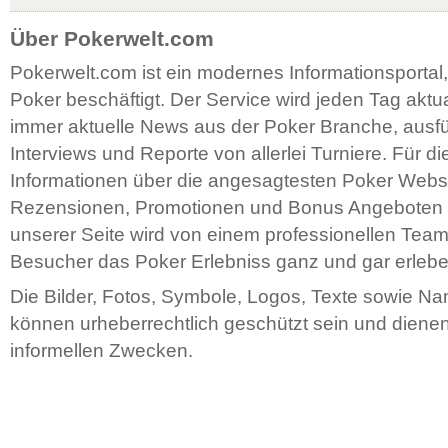
Über Pokerwelt.com
Pokerwelt.com ist ein modernes Informationsporta
Poker beschäftigt. Der Service wird jeden Tag aktual
immer aktuelle News aus der Poker Branche, ausfüh
Interviews und Reporte von allerlei Turniere. Für 
Informationen über die angesagtesten Poker Webs
Rezensionen, Promotionen und Bonus Angeboten p
unserer Seite wird von einem professionellen Team 
Besucher das Poker Erlebniss ganz und gar erleb
Die Bilder, Fotos, Symbole, Logos, Texte sowie N
können urheberrechtlich geschützt sein und dienen
informellen Zwecken.