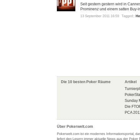
Seit gestern gestern wird in Canne
Prominenz und einem satten Buy-in
13 September 2011 16:59
Tagged::
He
Die 10 besten Poker Räume
Artikel
Turnierp
PokerSta
Sunday Mi
Die FTOP
PCA 2011
Über Pokerwelt.com
Pokerwelt.com ist ein modernes Informationsportal, da
liefert den Lesern immer aktuelle News aus der Poker B