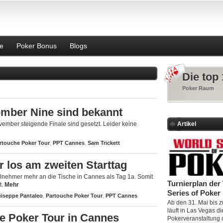
e
Poker Bonus
Blogs
Die top
Poker Raum
mber Nine sind bekannt
ember steigende Finale sind gesetzt. Leider keine
Artikel
rtouche Poker Tour
,
PPT Cannes
,
Sam Trickett
r los am zweiten Starttag
eilnehmer mehr an die Tische in Cannes als Tag 1a. Somit
Turnierplan der
t.
Mehr
Series of Poker
iseppe Pantaleo
,
Partouche Poker Tour
,
PPT Cannes
Ab den 31. Mai bis z
läuft in Las Vegas di
he Poker Tour in Cannes
Pokerveranstaltung 