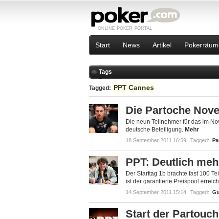
ONLINE POKER PORTAL
Start
News
Artikel
Pokerräum
Tags
PPT Cannes
Tagged:
Die Partoche Nove
Die neun Teilnehmer für das im Nov
deutsche Beteiligung.
Mehr
18 September 2011 16:59
Tagged::
Pa
PPT: Deutlich meh
Der Starttag 1b brachte fast 100 T
ist der garantierte Preispool erreich
14 September 2011 15:14
Tagged::
Gu
Start der Partouc